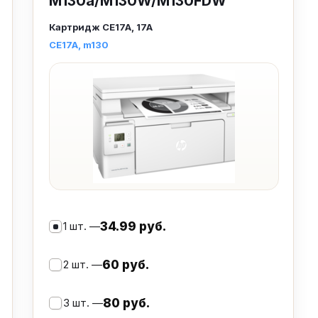
M130a/M130W/M130FDW
Картридж
CE17A, 17A
CE17A
m130
1 шт. —
34.99 руб.
2 шт. —
60 руб.
3 шт. —
80 руб.